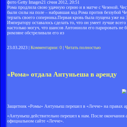
фото Getty Images
21 січня 2012, 20:51
Рома продлила свою удачную серию и в матче с Чезеной. Чес
были силы на поле – набравшая ход Рома против беззубой Ч
терзать своего соперника.Первая кровь была пущена уже на 
Императору оставалось сделать то, что он умеет лучше всег
настолько могуч, что шансов Антониоли его парировать не 
римляне обстреливали его из
23.03.2023 |
Комментарии: 0
|
Читать полностью
«Рома» отдала Антуньеша в аренду
Защитник «Ромы» Антуньеш перешел в «Лечче» на правах ар
«Антуньеш действительно перешел к нам. После окончания а
официальном сайте «Лечче».